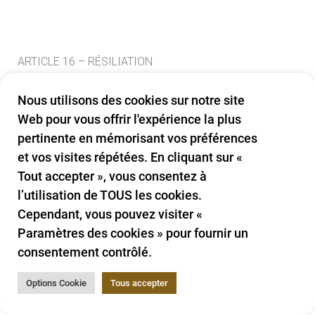
ARTICLE 16 – RÉSILIATION
Nous utilisons des cookies sur notre site
Web pour vous offrir l'expérience la plus
Les obligations et responsabilités engagées par les
pertinente en mémorisant vos préférences
parties avant la date de résiliation resteront en vigueur
et vos visites répétées. En cliquant sur «
après la résiliation de cet accord et ce à toutes les fins.
Tout accepter », vous consentez à
l’utilisation de TOUS les cookies.
Cependant, vous pouvez visiter «
Ces Conditions Générales de Vente d’Utilisation sont
Paramètres des cookies » pour fournir un
effectives à moins et jusqu’à ce qu’elles soient résiliées
consentement contrôlé.
par ou bien vous ou non. Vous pouvez résilier ces
Conditions à tout moment en nous avisant que vous ne
Options Cookie
Tous accepter
souhaitez plus utiliser nos Services, ou lorsque vous
cessez d’utiliser notre site.